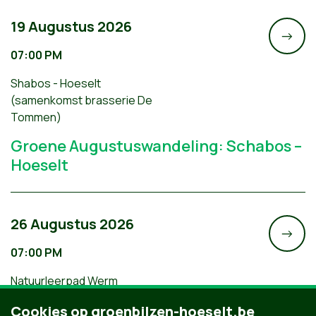
19 Augustus 2026
->
07:00 PM
Shabos - Hoeselt
(samenkomst brasserie De
Tommen)
Groene Augustuswandeling: Schabos –
Hoeselt
26 Augustus 2026
->
07:00 PM
Natuurleerpad Werm
Groene Augustuswandeling:
Cookies op groenbilzen-hoeselt.be