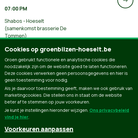
->
07:00 PM
Shabos - Hoeselt
(samenkomst brasserie De
Tommen)
Groene Augustuswandeling: Schabos –
Cookies op groenbilzen-hoeselt.be
Hoeselt
Groen gebruikt functionele en analytische cookies die
noodzakelijk zijn om de website goed te laten functioneren.
Deze cookies verwerken geen persoonsgegevens en hier is
geen toestemming voor nodig.
Als je daarvoor toestemming geeft, maken we ook gebruik van
marketingcookies. Die stellen ons in staat om de website
beter af te stemmen op jouw voorkeuren.
Je kunt je instellingen hieronder wijzigen.
Ons privacybeleid
vind je hier
.
Voorkeuren aanpassen
Groen.be