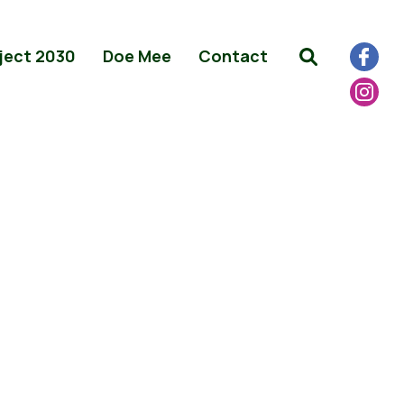
ject 2030
Doe Mee
Contact