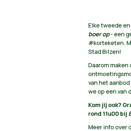
Elke tweede en 
boer op
- een g
#korteketen. Me
Stad Bilzen!
Daarom maken wi
ontmoetingsmom
van het aanbod
we op een van d
Kom jij ook?
Gr
rond 11u00 bij
Meer info over 