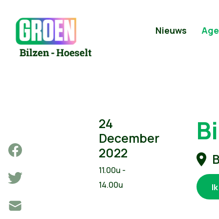
Nieuws
Age
B
24
December
2022
B
11.00u -
14.00u
I