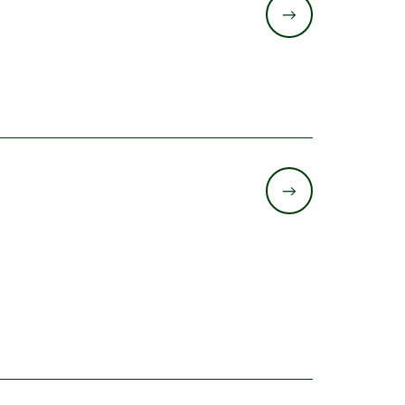
->
->