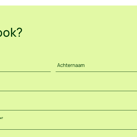
ook?
Achternaam
ee?