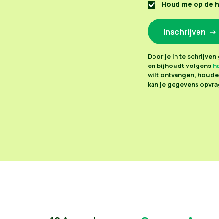
Houd me op de 
Door je in te schrijve
en bijhoudt volgens
ha
wilt ontvangen, houden
kan je gegevens opvrag