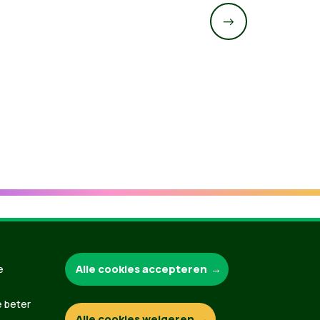
->
Groen.be
Alle cookies accepteren
e
e beter
Alle cookies weigeren