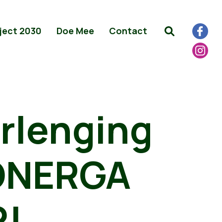
ject 2030
Doe Mee
Contact
rlenging
IONERGA
2!