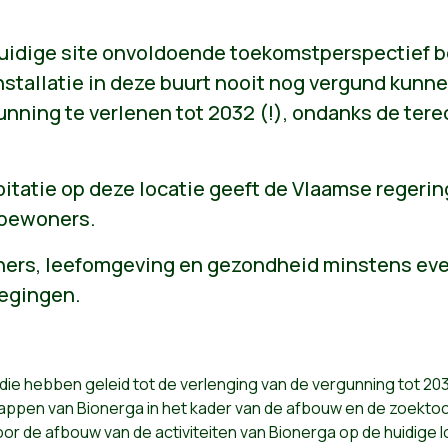
uidige site onvoldoende toekomstperspectief b
installatie in deze buurt nooit nog vergund kun
unning te verlenen tot 2032 (!), ondanks de ter
itatie op deze locatie geeft de Vlaamse regerin
tbewoners.
oners, leefomgeving en gezondheid minstens ev
egingen.
die hebben geleid tot de verlenging van de vergunning tot 20
pen van Bionerga in het kader van de afbouw en de zoektocht
oor de afbouw van de activiteiten van Bionerga op de huidige l