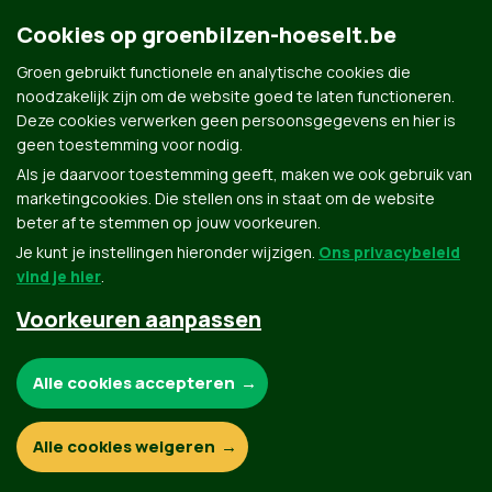
Groene Augustuswandeling:
Cookies op groenbilzen-hoeselt.be
Natuurleerpad Werm
Groen gebruikt functionele en analytische cookies die
noodzakelijk zijn om de website goed te laten functioneren.
Deze cookies verwerken geen persoonsgegevens en hier is
geen toestemming voor nodig.
Als je daarvoor toestemming geeft, maken we ook gebruik van
marketingcookies. Die stellen ons in staat om de website
beter af te stemmen op jouw voorkeuren.
Je kunt je instellingen hieronder wijzigen.
Ons privacybeleid
vind je hier
.
Voorkeuren aanpassen
Groen.be
Noodzakelijke cookies:
Alle cookies accepteren
Contact
Privacybeleid
Functionele en analytische cookies:
Alle cookies weigeren
© Copyright Groen 2026 | Gemaakt met
NationBuilder
| Gebouwd door
Tectonica