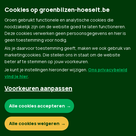
Groene Augustuswandeling:
Cookies op groenbilzen-hoeselt.be
Natuurleerpad Werm
Groen gebruikt functionele en analytische cookies die
noodzakelijk zijn om de website goed te laten functioneren.
Deze cookies verwerken geen persoonsgegevens en hier is
geen toestemming voor nodig.
Als je daarvoor toestemming geeft, maken we ook gebruik van
marketingcookies. Die stellen ons in staat om de website
beter af te stemmen op jouw voorkeuren.
Je kunt je instellingen hieronder wijzigen.
Ons privacybeleid
vind je hier
.
Voorkeuren aanpassen
Groen.be
Noodzakelijke cookies:
Alle cookies accepteren
Contact
Privacybeleid
Functionele en analytische cookies:
Alle cookies weigeren
© Copyright Groen 2026 | Gemaakt met
NationBuilder
| Gebouwd door
Tectonica