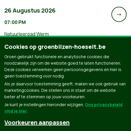
26 Augustus 2026
->
07:00 PM
Natuurleerpad Werm
Groene Augustuswandeling:
Cookies op groenbilzen-hoeselt.be
Natuurleerpad Werm
Groen gebruikt functionele en analytische cookies die
noodzakelijk zijn om de website goed te laten functioneren.
Deze cookies verwerken geen persoonsgegevens en hier is
geen toestemming voor nodig.
Als je daarvoor toestemming geeft, maken we ook gebruik van
marketingcookies. Die stellen ons in staat om de website
beter af te stemmen op jouw voorkeuren.
Je kunt je instellingen hieronder wijzigen.
Ons privacybeleid
vind je hier
.
Voorkeuren aanpassen
Groen.be