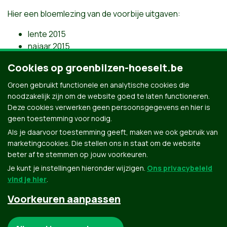
Hier een bloemlezing van de voorbije uitgaven:
lente 2015
najaar 2015
lente 2016
Cookies op groenbilzen-hoeselt.be
najaar 2016
lente 2017
Groen gebruikt functionele en analytische cookies die
najaar 2017
noodzakelijk zijn om de website goed te laten functioneren.
Deze cookies verwerken geen persoonsgegevens en hier is
geen toestemming voor nodig.
Als je daarvoor toestemming geeft, maken we ook gebruik van
marketingcookies. Die stellen ons in staat om de website
beter af te stemmen op jouw voorkeuren.
Je kunt je instellingen hieronder wijzigen.
Ons privacybeleid
vind je hier
.
Voorkeuren aanpassen
Groen.be
Noodzakelijke cookies: