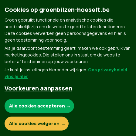
Groene Augustuswandeling: Schabos –
Cookies op groenbilzen-hoeselt.be
Hoeselt
Groen gebruikt functionele en analytische cookies die
noodzakelijk zijn om de website goed te laten functioneren.
Deze cookies verwerken geen persoonsgegevens en hier is
geen toestemming voor nodig.
Als je daarvoor toestemming geeft, maken we ook gebruik van
marketingcookies. Die stellen ons in staat om de website
beter af te stemmen op jouw voorkeuren.
Je kunt je instellingen hieronder wijzigen.
Ons privacybeleid
vind je hier
.
Voorkeuren aanpassen
Groen.be
Noodzakelijke cookies:
Alle cookies accepteren
Contact
Privacybeleid
Functionele en analytische cookies:
Alle cookies weigeren
© Copyright Groen 2026 | Gemaakt met
NationBuilder
| Gebouwd door
Tectonica