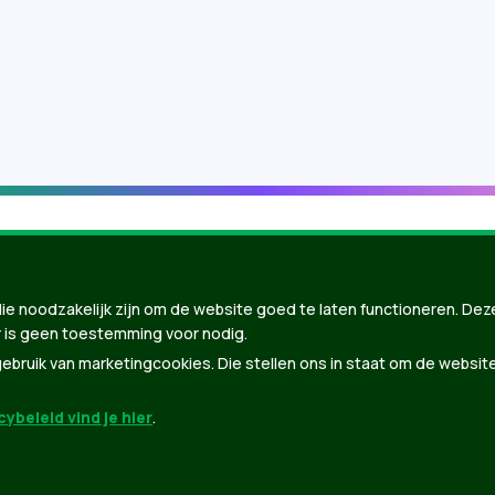
ie noodzakelijk zijn om de website goed te laten functioneren. Dez
 is geen toestemming voor nodig.
bruik van marketingcookies. Die stellen ons in staat om de websit
ybeleid vind je hier
.
nBuilder
| Gebouwd door
Tectonica