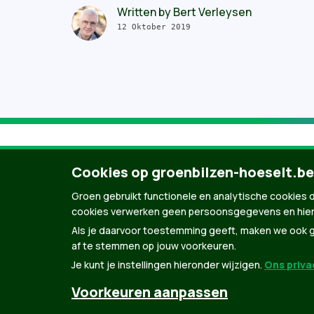
Written by
Bert Verleysen
12 Oktober 2019
Cookies op groenbilzen-hoeselt.be
Groen gebruikt functionele en analytische cookies d
cookies verwerken geen persoonsgegevens en hier
Als je daarvoor toestemming geeft, maken we ook ge
af te stemmen op jouw voorkeuren.
Je kunt je instellingen hieronder wijzigen.
Ons privac
© Copyright Groen 2026 | Gemaakt met
Natio
Voorkeuren aanpassen