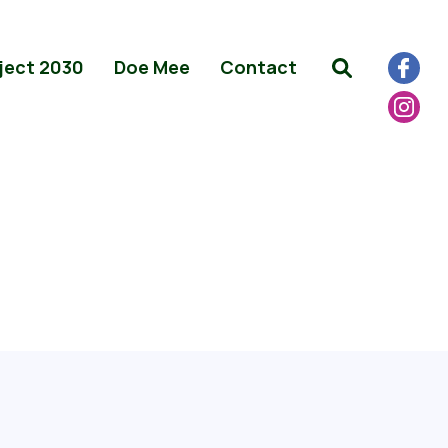
ject 2030
Doe Mee
Contact