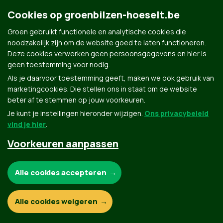
Cookies op groenbilzen-hoeselt.be
Groen gebruikt functionele en analytische cookies die
noodzakelijk zijn om de website goed te laten functioneren.
Deze cookies verwerken geen persoonsgegevens en hier is
Groen.be
geen toestemming voor nodig.
Als je daarvoor toestemming geeft, maken we ook gebruik van
marketingcookies. Die stellen ons in staat om de website
Contact
Privacybeleid
beter af te stemmen op jouw voorkeuren.
Je kunt je instellingen hieronder wijzigen.
Ons privacybeleid
© Copyright Groen 2026 | Gemaakt met
NationBuilder
| Gebouwd door
Tectonica
vind je hier
.
Voorkeuren aanpassen
Noodzakelijke cookies:
Alle cookies accepteren
Functionele en analytische cookies:
Alle cookies weigeren