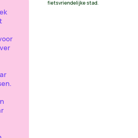
fietsvriendelijke stad.
tek
t
.
voor
ver
ar
sen.
en
ar
n