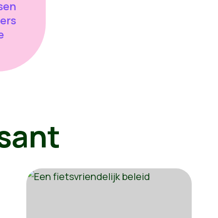
sen
ers
e
sant