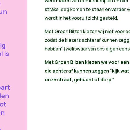
werk maken van een kerkenplan en nie
e
straks leeg komen te staan en verder v
un
wordt in het vooruitzicht gesteld.
Met Groen Bilzen kiezen wij niet voor 
zodat de kiezers achteraf kunnen zegge
lg
hebben” (weliswaar van ons eigen cent
l is
Met Groen Bilzen kiezen we voor een
die achteraf kunnen zeggen “kijk wa
onze straat, gehucht of dorp.”
part
den
ot
In
n