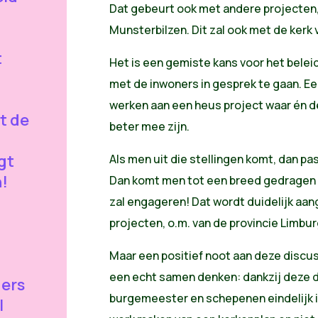
Dat gebeurt ook met andere projecten,
Munsterbilzen. Dit zal ook met de ker
t
Het is een gemiste kans voor het belei
met de inwoners in gesprek te gaan. E
werken aan een heus project waar én d
t de
beter mee zijn.
gt
Als men uit die stellingen komt, dan pa
n!
Dan komt men tot een breed gedragen o
zal engageren! Dat wordt duidelijk aa
projecten, o.m. van de provincie Limbur
Maar een positief noot aan deze discu
een echt samen denken: dankzij deze d
gers
burgemeester en schepenen eindelijk 
l