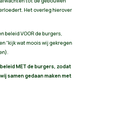
t afwachten tot de gebouwen
erloedert. Het overleg hierover
een beleid VOOR de burgers,
n “kijk wat moois wij gekregen
en).
 beleid MET de burgers, zodat
t wij samen gedaan maken met