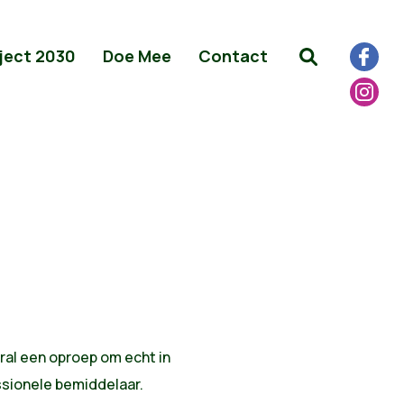
ject 2030
Doe Mee
Contact
al een oproep om echt in
ssionele bemiddelaar.