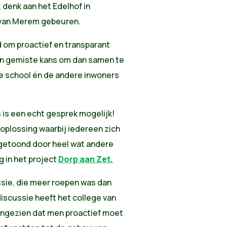
 denk aan het Edelhof in
k van Merem gebeuren.
d om proactief en transparant
en gemiste kans om dan samen te
e school én de andere inwoners
s is een echt gesprek mogelijk!
plossing waarbij iedereen zich
ngetoond door heel wat andere
g in het project
Dorp aan Zet.
ssie, die meer roepen was dan
iscussie heeft het college van
ingezien dat men proactief moet