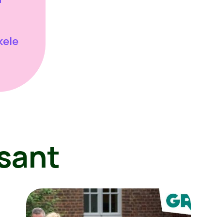
kele
sant