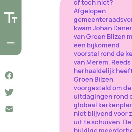
of toch niet?
Afgelopen
gemeenteraadsve
kwam Johan Dane
van Groen Bilzen 
een bijkomend
voorstel rond de k
van Merem. Reeds
herhaaldelijk heef
Groen Bilzen
voorgesteld om de
uitdagingen rond 
globaal kerkenpla
niet blijvend voor 
uit te schuiven. De
huidige meerderh