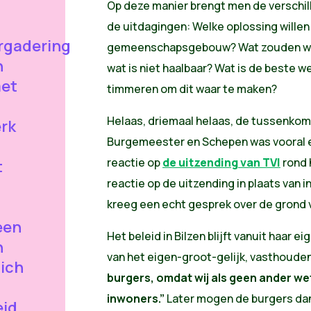
Op deze manier brengt men de verschi
de uitdagingen: Welke oplossing willen 
rgadering
gemeenschapsgebouw? Wat zouden wij w
n
wat is niet haalbaar? Wat is de beste
met
timmeren om dit waar te maken?
Helaas, driemaal helaas, de tussenkom
erk
Burgemeester en Schepen was vooral e
reactie op
de uitzending van TVl
rond 
t
reactie op de uitzending in plaats van 
kreeg een echt gesprek over de grond 
een
Het beleid in Bilzen blijft vanuit haar ei
n
van het eigen-groot-gelijk, vasthoude
zich
burgers, omdat wij als geen ander we
inwoners.”
Later mogen de burgers dan
eid