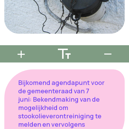
Bijkomend agendapunt voor
de gemeenteraad van 7
juni: Bekendmaking van de
mogelijkheid om
stookolieverontreiniging te
melden en vervolgens