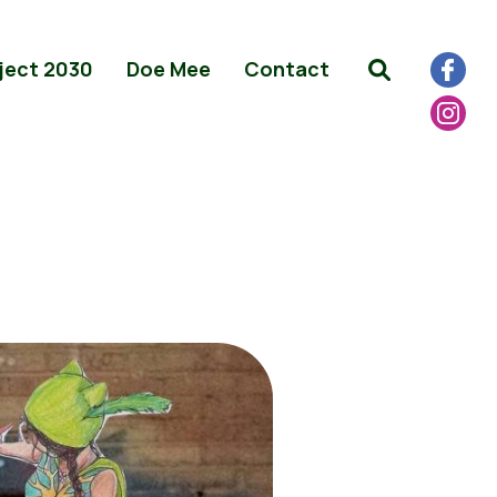
ject 2030
Doe Mee
Contact