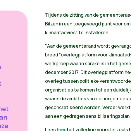
Tijdens de zitting van de gemeenteraad
Bilzen in een toegevoegd punt voor om
klimaatadvies" te installeren:
"Aan de gemeenteraad wordt gevraagd v
breed “overlegplatform voor klimaatadvi
werkgroep waarin sprake is in het gem
n
december 2017. Dit overlegplatform he
overleg tussen politieke verantwoorde
s
organisaties te komen tot een duidelijk
waarin de ambities van de burgemeest
geconcretiseerd worden. Verder werkt 
met
aan
aan een gedragen sensibiliseringsplan 
eze
Lees
hier
het volledige voorstel zoals