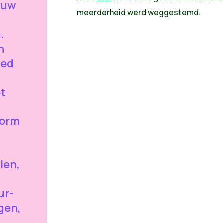
auw
meerderheid werd weggestemd.
.
n
eed
et
form
len,
ur-
gen,