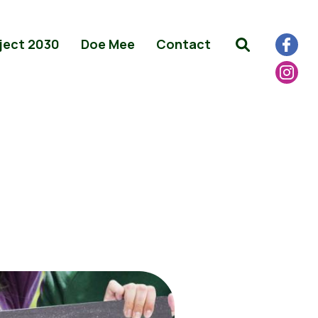
ject 2030
Doe Mee
Contact