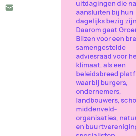
uitdagingen die n
aansluiten bij hun
dagelijks bezig zijn
Daarom gaat Groe
Bilzen voor een br
samengestelde
adviesraad voor h
klimaat, als een
beleidsbreed plat
waarbij burgers,
ondernemers,
landbouwers, scho
middenveld-
organisaties, natu
en buurtverenigin
specialisten,