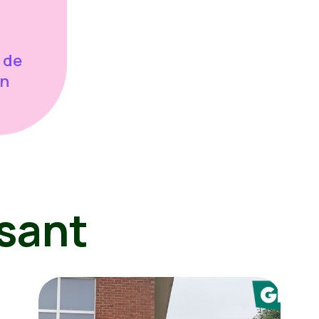
 de
en
sant